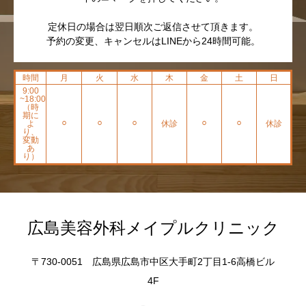
定休日の場合は翌日順次ご返信させて頂きます。
予約の変更、キャンセルはLINEから24時間可能。
時間
月
火
水
木
金
土
日
9:00
~18:00
（時
期に
よ
⚪︎
⚪︎
⚪︎
休診
⚪︎
⚪︎
休診
り、
変動
あ
り）
広島美容外科メイプルクリニック
〒730-0051 広島県広島市中区大手町2丁目1-6高橋ビル
4F