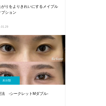
上がりをよりきれいにするメイプル
オプション
.01.29
未分類
没法 -シークレットMダブル-