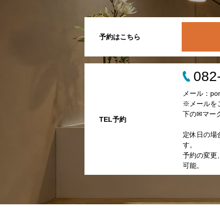
予約はこちら
082
メール：porta
※メールを
下の✉マー
TEL予約
定休日の場
す。
予約の変更、
可能。