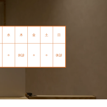
水
木
金
土
日
⚪︎
休診
⚪︎
⚪︎
休診