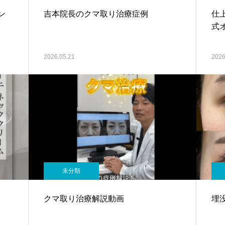
ン
吉本院長のクマ取り治療症例
仕
式
2026.05.21
2026
未分類
クマ取り治療解説動画
埋