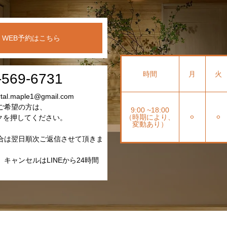
WEB予約はこちら
時間
月
火
-569-6731
l.maple1@gmail.com
ご希望の方は、
9:00 ~18:00
（時期により、
⚪︎
⚪︎
クを押してください。
変動あり）
合は翌日順次ご返信させて頂きま
キャンセルはLINEから24時間