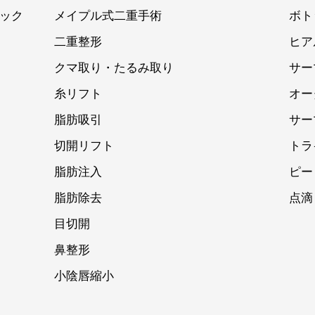
ック
メイプル式二重手術
ボト
二重整形
ヒア
クマ取り・たるみ取り
サー
糸リフト
オー
脂肪吸引
サー
切開リフト
トラ
脂肪注入
ピー
脂肪除去
点滴
目切開
鼻整形
小陰唇縮小