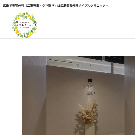
広島で美容外科（二重整形・クマ取り）は広島美容外科メイプルクリニックへ！