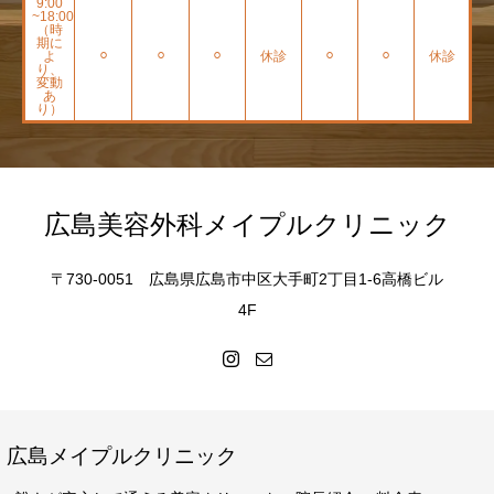
9:00
~18:00
（時
期に
よ
⚪︎
⚪︎
⚪︎
休診
⚪︎
⚪︎
休診
り、
変動
あ
り）
広島美容外科メイプルクリニック
〒730-0051 広島県広島市中区大手町2丁目1-6高橋ビル
4F
広島メイプルクリニック