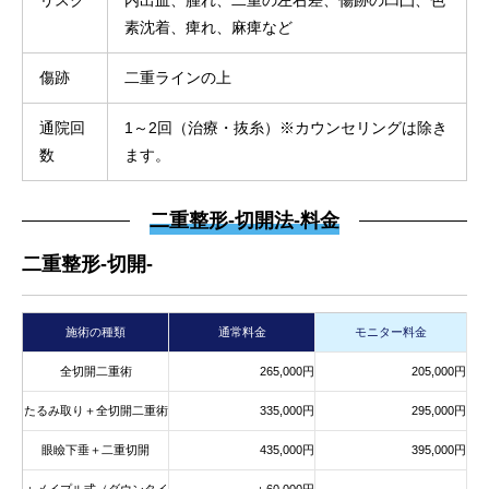
リスク
内出血、腫れ、二重の左右差、傷跡の凹凸、色
素沈着、痺れ、麻痺など
傷跡
二重ラインの上
通院回
1～2回（治療・抜糸）※カウンセリングは除き
数
ます。
二重整形-切開法-料金
二重整形-切開-
施術の種類
通常料金
モニター料金
全切開二重術
265,000円
205,000円
たるみ取り＋全切開二重術
335,000円
295,000円
眼瞼下垂＋二重切開
435,000円
395,000円