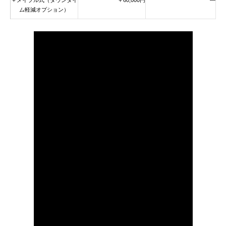
＋メイプル式（ダウンタイ
＋60,000円
—
ム軽減オプション）