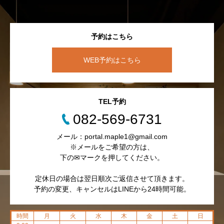
予約はこちら
WEB予約はこちら
TEL予約
082-569-6731
メール：portal.maple1@gmail.com
※メールをご希望の方は、
下の✉マークを押してください。
定休日の場合は翌日順次ご返信させて頂きます。
予約の変更、キャンセルはLINEから24時間可能。
時間
月
火
水
木
金
土
日