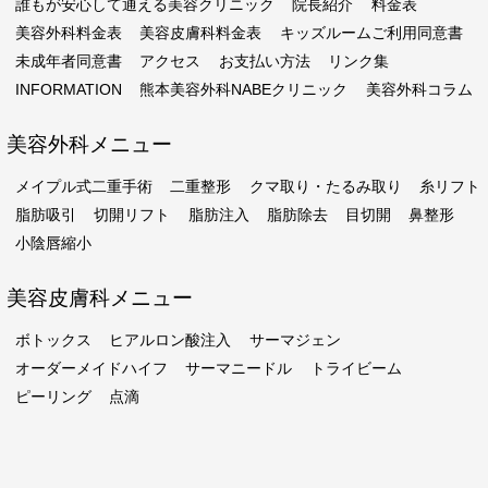
誰もが安心して通える美容クリニック
院長紹介
料金表
美容外科料金表
美容皮膚科料金表
キッズルームご利用同意書
未成年者同意書
アクセス
お支払い方法
リンク集
INFORMATION
熊本美容外科NABEクリニック
美容外科コラム
美容外科メニュー
メイプル式二重手術
二重整形
クマ取り・たるみ取り
糸リフト
脂肪吸引
切開リフト
脂肪注入
脂肪除去
目切開
鼻整形
小陰唇縮小
美容皮膚科メニュー
ボトックス
ヒアルロン酸注入
サーマジェン
オーダーメイドハイフ
サーマニードル
トライビーム
ピーリング
点滴