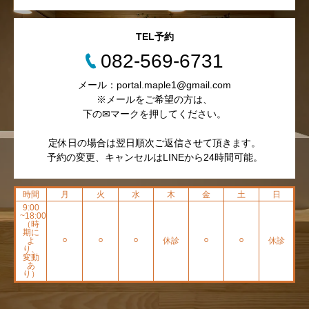
TEL予約
082-569-6731
メール：portal.maple1@gmail.com
※メールをご希望の方は、
下の✉マークを押してください。
定休日の場合は翌日順次ご返信させて頂きます。
予約の変更、キャンセルはLINEから24時間可能。
時間
月
火
水
木
金
土
日
9:00
~18:00
（時
期に
よ
⚪︎
⚪︎
⚪︎
休診
⚪︎
⚪︎
休診
り、
変動
あ
り）