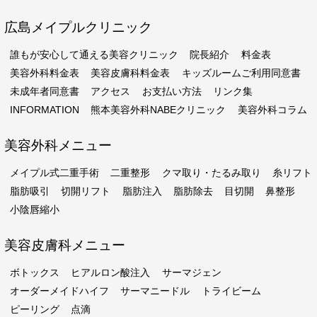
広島メイプルクリニック
誰もが安心して通える美容クリニック
院長紹介
料金表
美容外科料金表
美容皮膚科料金表
キッズルームご利用同意書
未成年者同意書
アクセス
お支払い方法
リンク集
INFORMATION
熊本美容外科NABEクリニック
美容外科コラム
美容外科メニュー
メイプル式二重手術
二重整形
クマ取り・たるみ取り
糸リフト
脂肪吸引
切開リフト
脂肪注入
脂肪除去
目切開
鼻整形
小陰唇縮小
美容皮膚科メニュー
ボトックス
ヒアルロン酸注入
サーマジェン
オーダーメイドハイフ
サーマニードル
トライビーム
ピーリング
点滴