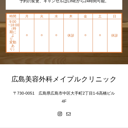
予約の変更、キャンセルはLINEから24時間可能。
時間
月
火
水
木
金
土
日
9:00
~18:00
（時
期に
よ
⚪︎
⚪︎
⚪︎
休診
⚪︎
⚪︎
休診
り、
変動
あ
り）
広島美容外科メイプルクリニック
〒730-0051 広島県広島市中区大手町2丁目1-6高橋ビル
4F