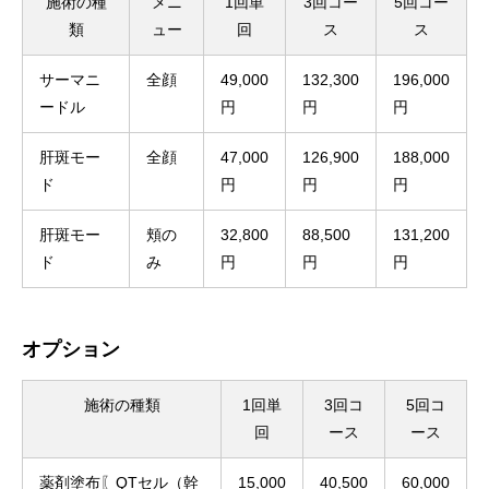
施術の種
メニ
1回単
3回コー
5回コー
類
ュー
回
ス
ス
サーマニ
全顔
49,000
132,300
196,000
ードル
円
円
円
肝斑モー
全顔
47,000
126,900
188,000
ド
円
円
円
肝斑モー
頬の
32,800
88,500
131,200
ド
み
円
円
円
オプション
施術の種類
1回単
3回コ
5回コ
回
ース
ース
薬剤塗布〖QTセル（幹
15,000
40,500
60,000