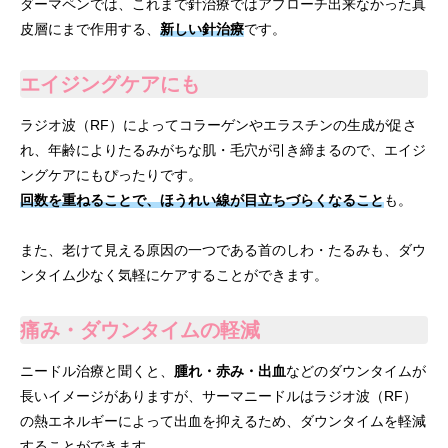
ダーマペンでは、これまで針治療ではアプローチ出来なかった真
皮層にまで作用する、
新しい針治療
です。
エイジングケアにも
ラジオ波（RF）によってコラーゲンやエラスチンの生成が促さ
れ、年齢によりたるみがちな肌・毛穴が引き締まるので、エイジ
ングケアにもぴったりです。
回数を重ねることで、ほうれい線が目立ちづらくなること
も。
また、老けて見える原因の一つである首のしわ・たるみも、ダウ
ンタイム少なく気軽にケアすることができます。
痛み・ダウンタイムの軽減
ニードル治療と聞くと、
腫れ・赤み・出血
などのダウンタイムが
長いイメージがありますが、サーマニードルはラジオ波（RF）
の熱エネルギーによって出血を抑えるため、ダウンタイムを軽減
することができます。