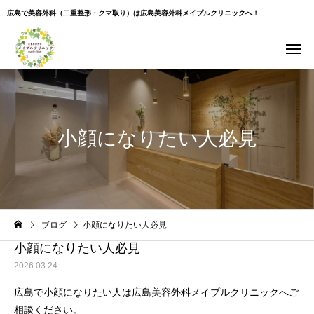
広島で美容外科（二重整形・クマ取り）は広島美容外科メイプルクリニックへ！
小顔になりたい人必見
Warning
: Undefined variable $use_overlay in
ブログ
小顔になりたい人必見
/home/xs043965/hiroshima-beauty-clinic.com/public_html/wp-
content/themes/cure_tcd082/single.php
on line
35
小顔になりたい人必見
2026.03.24
広島で小顔になりたい人は広島美容外科メイプルクリニックへご
相談ください。