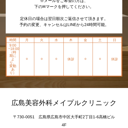
※メールをご希望の方は、
下の✉マークを押してください。
定休日の場合は翌日順次ご返信させて頂きます。
予約の変更、キャンセルはLINEから24時間可能。
時間
月
火
水
木
金
土
日
9:00
~18:00
（時
期に
よ
⚪︎
⚪︎
⚪︎
休診
⚪︎
⚪︎
休診
り、
変動
あ
り）
広島美容外科メイプルクリニック
〒730-0051 広島県広島市中区大手町2丁目1-6高橋ビル
4F