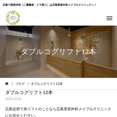
広島で美容外科（二重整形・クマ取り）は広島美容外科メイプルクリニックへ！
ダブルコグリフト12本
Warning
: Undefined variable $use_overlay in
ブログ
ダブルコグリフト12本
/home/xs043965/hiroshima-beauty-clinic.com/public_html/wp-
content/themes/cure_tcd082/single.php
on line
35
ダブルコグリフト12本
2025.10.31
広島近郊で糸リフトのことなら広島美容外科メイプルクリニック
にお任せください。