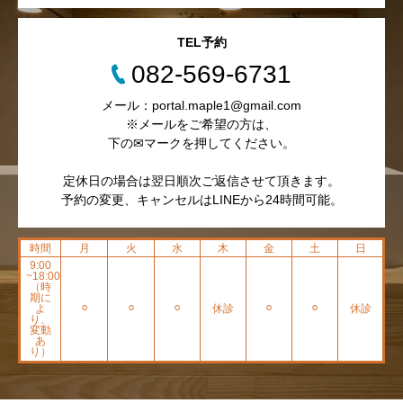
TEL予約
082-569-6731
メール：portal.maple1@gmail.com
※メールをご希望の方は、
下の✉マークを押してください。
定休日の場合は翌日順次ご返信させて頂きます。
予約の変更、キャンセルはLINEから24時間可能。
時間
月
火
水
木
金
土
日
9:00
~18:00
（時
期に
よ
⚪︎
⚪︎
⚪︎
休診
⚪︎
⚪︎
休診
り、
変動
あ
り）