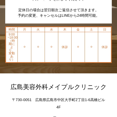
定休日の場合は翌日順次ご返信させて頂きます。
予約の変更、キャンセルはLINEから24時間可能。
時間
月
火
水
木
金
土
日
9:00
~18:00
（時
期に
よ
⚪︎
⚪︎
⚪︎
休診
⚪︎
⚪︎
休診
り、
変動
あ
り）
広島美容外科メイプルクリニック
〒730-0051 広島県広島市中区大手町2丁目1-6高橋ビル
4F