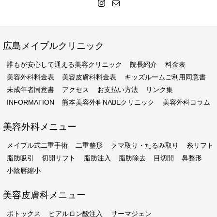
広島メイプルクリニック
誰もが安心して通える美容クリニック
院長紹介
料金表
美容外科料金表
美容皮膚科料金表
キッズルームご利用同意書
未成年者同意書
アクセス
お支払い方法
リンク集
INFORMATION
熊本美容外科NABEクリニック
美容外科コラム
美容外科メニュー
メイプル式二重手術
二重整形
クマ取り・たるみ取り
糸リフト
脂肪吸引
切開リフト
脂肪注入
脂肪除去
目切開
鼻整形
小陰唇縮小
美容皮膚科メニュー
ボトックス
ヒアルロン酸注入
サーマジェン