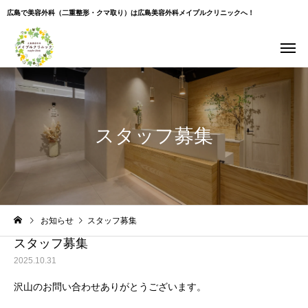
広島で美容外科（二重整形・クマ取り）は広島美容外科メイプルクリニックへ！
スタッフ募集
Warning
: Undefined variable $use_overlay in
お知らせ
スタッフ募集
/home/xs043965/hiroshima-beauty-clinic.com/public_html/wp-
content/themes/cure_tcd082/single.php
on line
35
スタッフ募集
2025.10.31
沢山のお問い合わせありがとうございます。