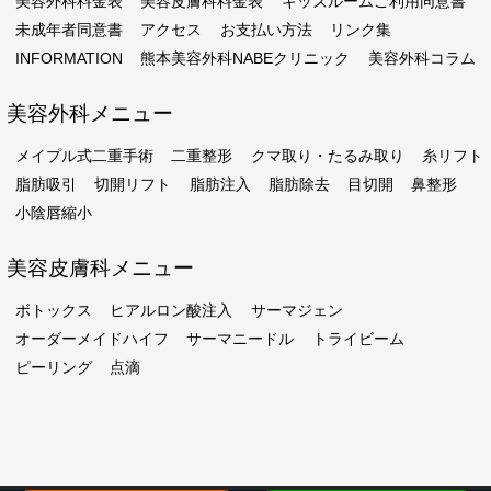
美容外科料金表
美容皮膚科料金表
キッズルームご利用同意書
未成年者同意書
アクセス
お支払い方法
リンク集
INFORMATION
熊本美容外科NABEクリニック
美容外科コラム
美容外科メニュー
メイプル式二重手術
二重整形
クマ取り・たるみ取り
糸リフト
脂肪吸引
切開リフト
脂肪注入
脂肪除去
目切開
鼻整形
小陰唇縮小
美容皮膚科メニュー
ボトックス
ヒアルロン酸注入
サーマジェン
オーダーメイドハイフ
サーマニードル
トライビーム
ピーリング
点滴