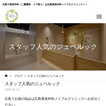
広島で美容外科（二重整形・クマ取り）は広島美容外科メイプルクリニックへ！
スタッフ人気のジュベルック
Warning
: Undefined variable $use_overlay in
ブログ
スタッフ人気のジュベルック
/home/xs043965/hiroshima-beauty-clinic.com/public_html/wp-
content/themes/cure_tcd082/single.php
on line
35
スタッフ人気のジュベルック
2026.06.15
広島でお肌の悩みは広島美容外科メイプルクリニックへお任せく
ださい。