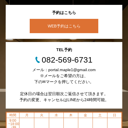
予約はこちら
WEB予約はこちら
TEL予約
082-569-6731
メール：portal.maple1@gmail.com
※メールをご希望の方は、
下の✉マークを押してください。
定休日の場合は翌日順次ご返信させて頂きます。
予約の変更、キャンセルはLINEから24時間可能。
時間
月
火
水
木
金
土
日
9:00
~18:00
（時