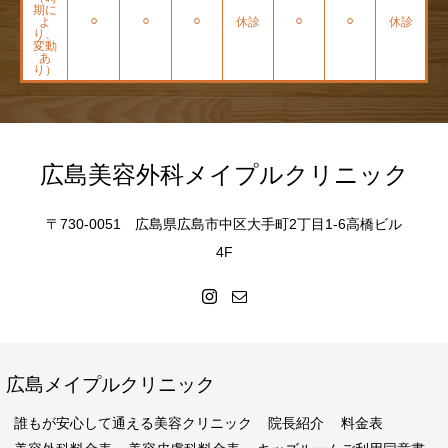
期に
よ
⚪︎
⚪︎
⚪︎
休診
⚪︎
⚪︎
休診
り、
変動
あ
り）
広島美容外科メイプルクリニック
〒730-0051 広島県広島市中区大手町2丁目1-6高橋ビル
4F
広島メイプルクリニック
誰もが安心して通える美容クリニック
院長紹介
料金表