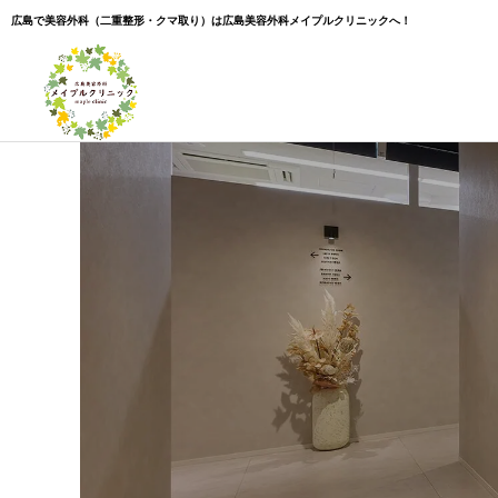
広島で美容外科（二重整形・クマ取り）は広島美容外科メイプルクリニックへ！