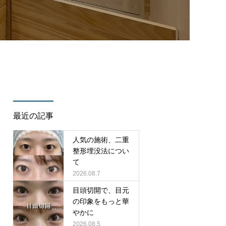
/cure_tcd082/single.php
on line
35
最近の記事
人気の施術、二重
整形埋没法につい
て
2026.08.7
目頭切開で、目元
の印象をもっと華
やかに
2026.08.5