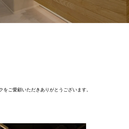
965/hiroshima-beauty-clinic.com/public_html/wp-content/themes
クをご愛顧いただきありがとうございます。