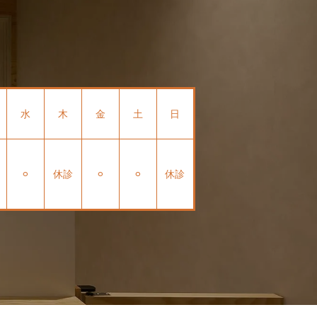
水
木
金
土
日
⚪︎
休診
⚪︎
⚪︎
休診