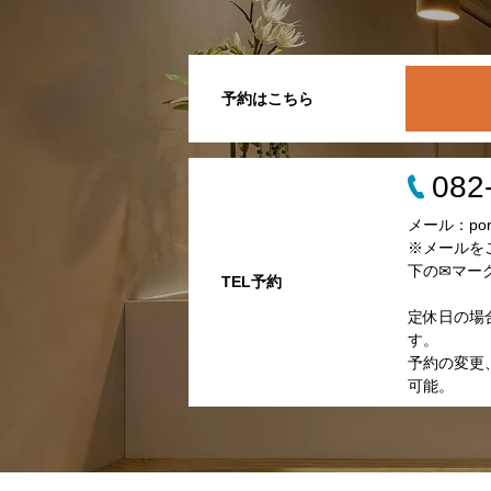
予約はこちら
082
メール：porta
※メールを
下の✉マー
TEL予約
定休日の場
す。
予約の変更、
可能。