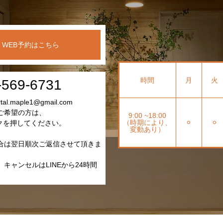
WEB予約はこちら
時間
月
火
-569-6731
l.maple1@gmail.com
ご希望の方は、
9:00 ~18:00
（時期により、
⚪︎
⚪︎
クを押してください。
変動あり）
合は翌日順次ご返信させて頂きま
キャンセルはLINEから24時間