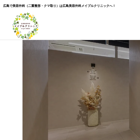
広島で美容外科（二重整形・クマ取り）は広島美容外科メイプルクリニックへ！