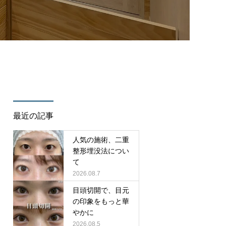
/cure_tcd082/single.php
on line
35
最近の記事
人気の施術、二重
整形埋没法につい
て
2026.08.7
目頭切開で、目元
の印象をもっと華
やかに
2026.08.5