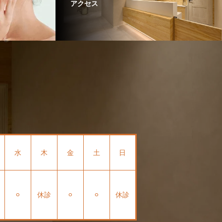
アクセス
水
木
金
土
日
⚪︎
休診
⚪︎
⚪︎
休診