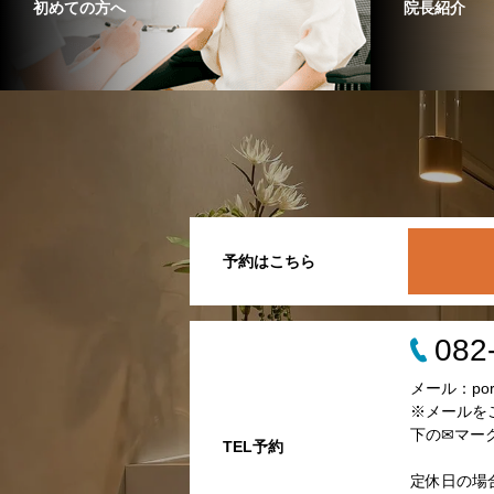
初めての方へ
院長紹介
予約はこちら
082
メール：porta
※メールを
下の✉マー
TEL予約
定休日の場