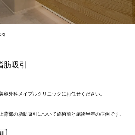
965/hiroshima-beauty-clinic.com/public_html/wp-content/themes
吸引
脂肪吸引
美容外科メイプルクリニックにお任せください。
上背部の脂肪吸引について施術前と施術半年の症例です。