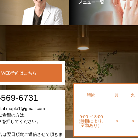
メニュー一覧
WEB予約はこちら
時間
月
火
-569-6731
l.maple1@gmail.com
ご希望の方は、
9:00 ~18:00
（時期により、
⚪︎
⚪︎
クを押してください。
変動あり）
合は翌日順次ご返信させて頂きま