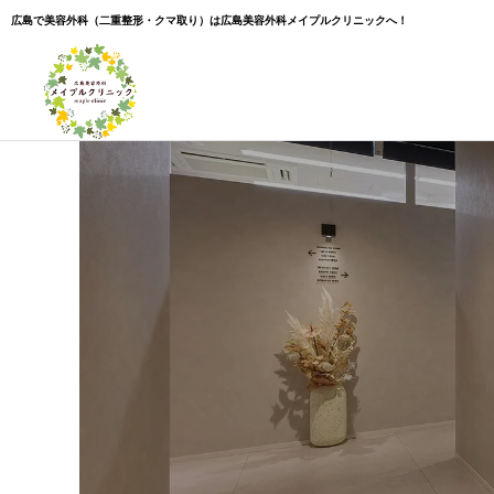
広島で美容外科（二重整形・クマ取り）は広島美容外科メイプルクリニックへ！