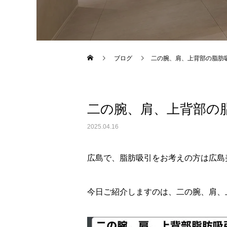
Warning
: Undefined variable $use_overlay in
/home/xs043
ブログ
二の腕、肩、上背部の脂肪
二の腕、肩、上背部の
2025.04.16
広島で、脂肪吸引をお考えの方は広島
今日ご紹介しますのは、二の腕、肩、