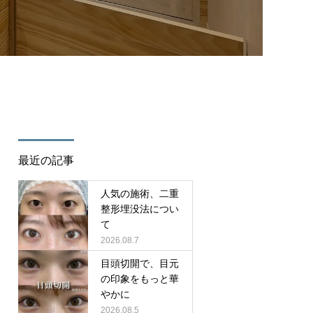
/cure_tcd082/single.php
on line
35
最近の記事
人気の施術、二重
整形埋没法につい
て
2026.08.7
目頭切開で、目元
の印象をもっと華
やかに
2026.08.5