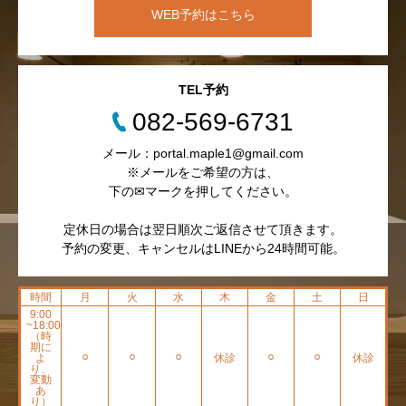
WEB予約はこちら
TEL予約
082-569-6731
メール：portal.maple1@gmail.com
※メールをご希望の方は、
下の✉マークを押してください。
定休日の場合は翌日順次ご返信させて頂きます。
予約の変更、キャンセルはLINEから24時間可能。
時間
月
火
水
木
金
土
日
9:00
~18:00
（時
期に
よ
⚪︎
⚪︎
⚪︎
休診
⚪︎
⚪︎
休診
り、
変動
あ
り）