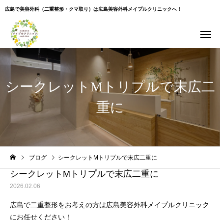
広島で美容外科（二重整形・クマ取り）は広島美容外科メイプルクリニックへ！
シークレットMトリプルで末広二
重に
Warning
: Undefined variable $use_overlay in
ブログ
シークレットMトリプルで末広二重に
/home/xs043965/hiroshima-beauty-clinic.com/public_html/wp-
content/themes/cure_tcd082/single.php
on line
35
シークレットMトリプルで末広二重に
2026.02.06
広島で二重整形をお考えの方は広島美容外科メイプルクリニック
にお任せください！