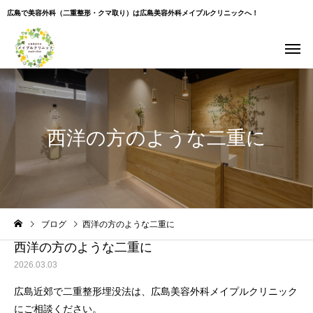
広島で美容外科（二重整形・クマ取り）は広島美容外科メイプルクリニックへ！
西洋の方のような二重に
Warning
: Undefined variable $use_overlay in
ブログ
西洋の方のような二重に
/home/xs043965/hiroshima-beauty-clinic.com/public_html/wp-
content/themes/cure_tcd082/single.php
on line
35
西洋の方のような二重に
2026.03.03
広島近郊で二重整形埋没法は、広島美容外科メイプルクリニック
にご相談ください。