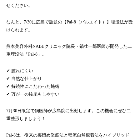
せください。
なんと、7/30に広島で話題の【Pal-8（パルエイト）】埋没法が受
けられます。
熊本美容外科NABEクリニック院長・鍋壮一郎医師が開発した二
重埋没法「Pal-8」。
✔ 腫れにくい
✔ 自然な仕上がり
✔ 持続性にこだわった施術
✔ 万が一の抜糸もしやすい
7月30日限定で鍋医師が広島院に出勤します。この機会にぜひ二
重整形しましょう！
Pal-8は、従来の裏留め挙筋法と韓流自然癒着法をハイブリッド