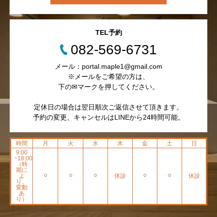
TEL予約
082-569-6731
メール：portal.maple1@gmail.com
※メールをご希望の方は、
下の✉マークを押してください。
定休日の場合は翌日順次ご返信させて頂きます。
予約の変更、キャンセルはLINEから24時間可能。
時間
月
火
水
木
金
土
日
9:00
~18:00
（時
期に
よ
⚪︎
⚪︎
⚪︎
休診
⚪︎
⚪︎
休診
り、
変動
あ
り）