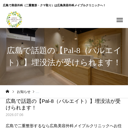
広島で美容外科（二重整形・クマ取り）は広島美容外科メイプルクリニックへ！
広島で話題の【Pal-8（パルエイ
ト）】埋没法が受けられます！
Warning
: Undefined variable $use_overlay in
お知らせ
広島で話題の【Pal-8（パルエイト）】埋没法が受けられま
/home/xs043965/hiroshima-beauty-clinic.com/public_html/wp-
content/themes/cure_tcd082/single.php
on line
35
広島で話題の【Pal-8（パルエイト）】埋没法が受
けられます！
2026.07.06
広島で二重整形するなら広島美容外科メイプルクリニックへお任