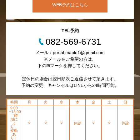
WEB予約はこちら
TEL予約
082-569-6731
メール：portal.maple1@gmail.com
※メールをご希望の方は、
下の✉マークを押してください。
定休日の場合は翌日順次ご返信させて頂きます。
予約の変更、キャンセルはLINEから24時間可能。
時間
月
火
水
木
金
土
日
9:00
~18:00
（時
期に
よ
⚪︎
⚪︎
⚪︎
休診
⚪︎
⚪︎
休診
り、
変動
あ
り）