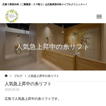
広島で美容外科（二重整形・クマ取り）は広島美容外科メイプルクリニックへ！
人気急上昇中の糸リフト
Warning
: Undefined variable $use_overlay in
ブログ
人気急上昇中の糸リフト
/home/xs043965/hiroshima-beauty-clinic.com/public_html/wp-
content/themes/cure_tcd082/single.php
on line
35
人気急上昇中の糸リフト
2025.05.30
広島で人気急上昇中の糸リフトです。