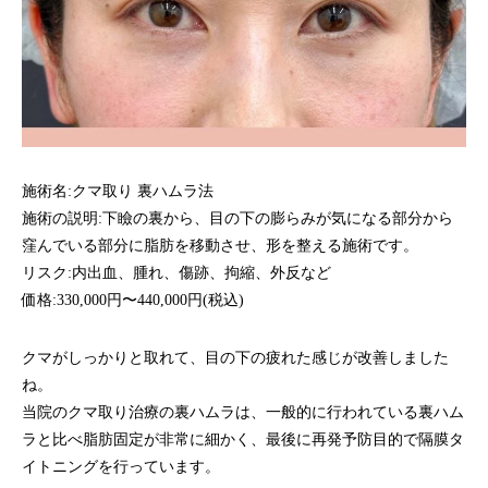
施術名:
クマ取り 裏ハムラ法
施術の説明:下瞼の裏から、目の下の膨らみが気になる部分から
窪んでいる部分に脂肪を移動させ、形を整える施術です。
リスク:内出血、腫れ、傷跡、拘縮、外反など
価格:330,000円〜440,000円(税込)
クマがしっかりと取れて、目の下の疲れた感じが改善しました
ね。
当院のクマ取り治療の裏ハムラは、一般的に行われている裏ハム
ラと比べ脂肪固定が非常に細かく、最後に再発予防目的で隔膜タ
イトニングを行っています。