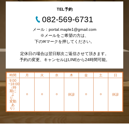
TEL予約
082-569-6731
メール：portal.maple1@gmail.com
※メールをご希望の方は、
下の✉マークを押してください。
定休日の場合は翌日順次ご返信させて頂きます。
予約の変更、キャンセルはLINEから24時間可能。
時間
月
火
水
木
金
土
日
9:00
~18:00
（時
期に
よ
⚪︎
⚪︎
⚪︎
休診
⚪︎
⚪︎
休診
り、
変動
あ
り）