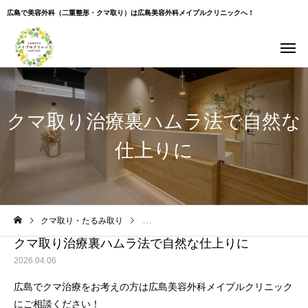
広島で美容外科（二重整形・クマ取り）は広島美容外科メイプルクリニックへ！
クマ取り治療裏ハムラ法で自然な
仕上りに
Warning
: Undefined variable $use_overlay in
クマ取り・たるみ取り
クマ取り治療裏ハムラ法で自然な仕上りに
/home/xs043965/hiroshima-beauty-clinic.com/public_html/wp-
content/themes/cure_tcd082/single.php
on line
35
クマ取り治療裏ハムラ法で自然な仕上りに
2026.04.06
広島でクマ治療をお考えの方は広島美容外科メイプルクリニック
にご相談ください！