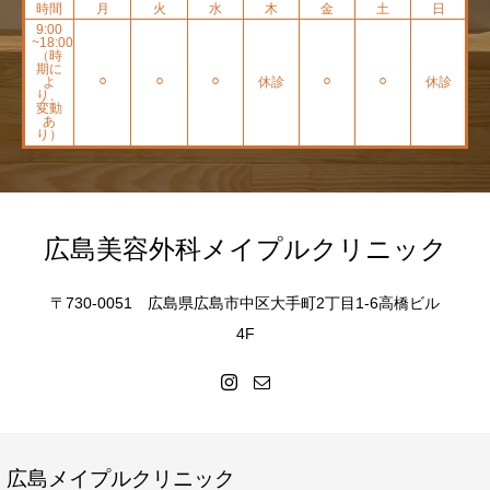
時間
月
火
水
木
金
土
日
9:00
~18:00
（時
期に
よ
⚪︎
⚪︎
⚪︎
休診
⚪︎
⚪︎
休診
り、
変動
あ
り）
広島美容外科メイプルクリニック
〒730-0051 広島県広島市中区大手町2丁目1-6高橋ビル
4F
広島メイプルクリニック