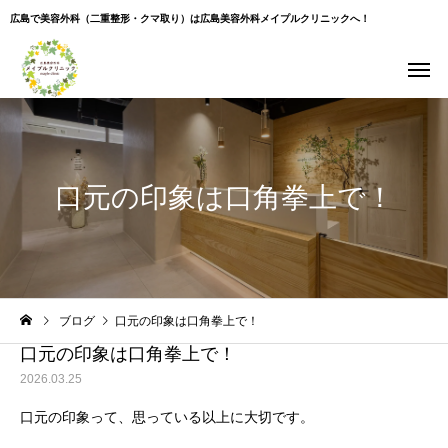
広島で美容外科（二重整形・クマ取り）は広島美容外科メイプルクリニックへ！
口元の印象は口角拳上で！
Warning
: Undefined variable $use_overlay in
ブログ
口元の印象は口角拳上で！
/home/xs043965/hiroshima-beauty-clinic.com/public_html/wp-
content/themes/cure_tcd082/single.php
on line
35
口元の印象は口角拳上で！
2026.03.25
口元の印象って、思っている以上に大切です。