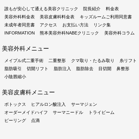
誰もが安心して通える美容クリニック
院長紹介
料金表
美容外科料金表
美容皮膚科料金表
キッズルームご利用同意書
未成年者同意書
アクセス
お支払い方法
リンク集
INFORMATION
熊本美容外科NABEクリニック
美容外科コラム
美容外科メニュー
メイプル式二重手術
二重整形
クマ取り・たるみ取り
糸リフト
脂肪吸引
切開リフト
脂肪注入
脂肪除去
目切開
鼻整形
小陰唇縮小
美容皮膚科メニュー
ボトックス
ヒアルロン酸注入
サーマジェン
オーダーメイドハイフ
サーマニードル
トライビーム
ピーリング
点滴