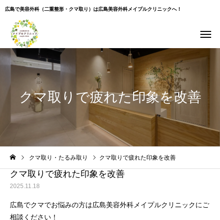
広島で美容外科（二重整形・クマ取り）は広島美容外科メイプルクリニックへ！
クマ取りで疲れた印象を改善
Warning
: Undefined variable $use_overlay in
クマ取り・たるみ取り
クマ取りで疲れた印象を改善
/home/xs043965/hiroshima-beauty-clinic.com/public_html/wp-
content/themes/cure_tcd082/single.php
on line
35
クマ取りで疲れた印象を改善
2025.11.18
広島でクマでお悩みの方は広島美容外科メイプルクリニックにご
相談ください！