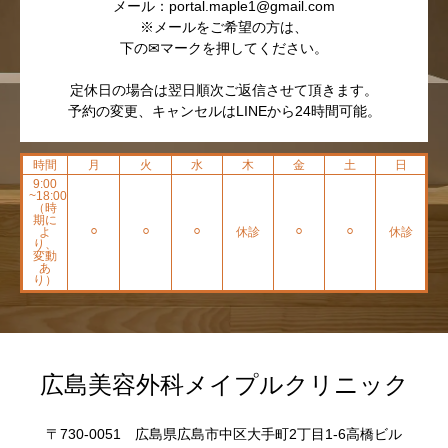
メール：portal.maple1@gmail.com
※メールをご希望の方は、
下の✉マークを押してください。
定休日の場合は翌日順次ご返信させて頂きます。
予約の変更、キャンセルはLINEから24時間可能。
時間
月
火
水
木
金
土
日
9:00
~18:00
（時
期に
よ
⚪︎
⚪︎
⚪︎
休診
⚪︎
⚪︎
休診
り、
変動
あ
り）
広島美容外科メイプルクリニック
〒730-0051 広島県広島市中区大手町2丁目1-6高橋ビル