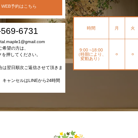
WEB予約はこちら
時間
月
火
-569-6731
l.maple1@gmail.com
ご希望の方は、
9:00 ~18:00
（時期により、
⚪︎
⚪︎
クを押してください。
変動あり）
合は翌日順次ご返信させて頂きま
キャンセルはLINEから24時間