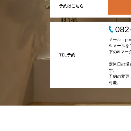
予約はこちら
082
メール：porta
※メールを
下の✉マー
TEL予約
定休日の場
す。
予約の変更、
可能。