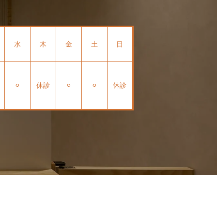
水
木
金
土
日
⚪︎
休診
⚪︎
⚪︎
休診