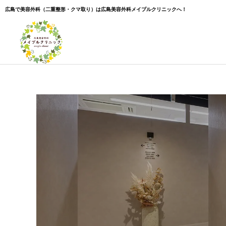
広島で美容外科（二重整形・クマ取り）は広島美容外科メイプルクリニックへ！