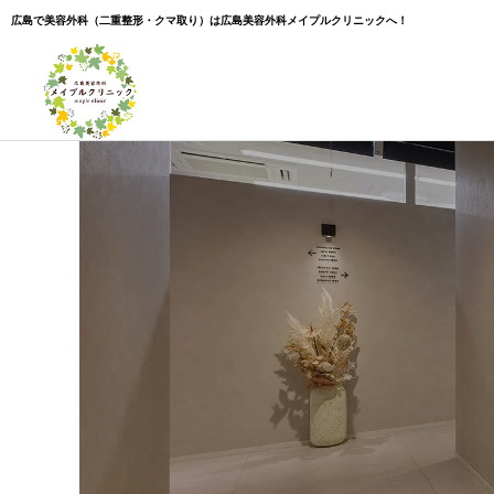
広島で美容外科（二重整形・クマ取り）は広島美容外科メイプルクリニックへ！