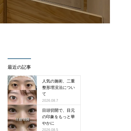
/cure_tcd082/single.php
on line
35
最近の記事
人気の施術、二重
整形埋没法につい
て
2026.08.7
目頭切開で、目元
の印象をもっと華
やかに
2026.08.5