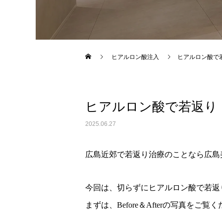
Warning
: Undefined variable $use_overlay in
/home/xs043
ヒアルロン酸注入
ヒアルロン酸で
ヒアルロン酸で若返り
2025.06.27
広島近郊で若返り治療のことなら広島
今回は、切らずにヒアルロン酸で若返
まずは、Before＆Afterの写真をご覧