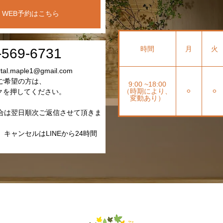
WEB予約はこちら
時間
月
火
-569-6731
l.maple1@gmail.com
ご希望の方は、
9:00 ~18:00
（時期により、
⚪︎
⚪︎
クを押してください。
変動あり）
合は翌日順次ご返信させて頂きま
キャンセルはLINEから24時間