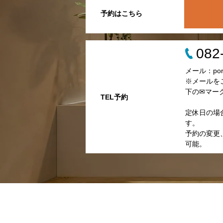
予約はこちら
082
メール：porta
※メールを
下の✉マー
TEL予約
定休日の場
す。
予約の変更、
可能。