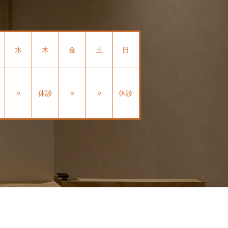
水
木
金
土
日
⚪︎
休診
⚪︎
⚪︎
休診