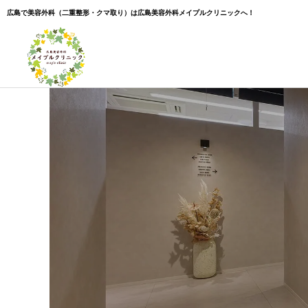
広島で美容外科（二重整形・クマ取り）は広島美容外科メイプルクリニックへ！