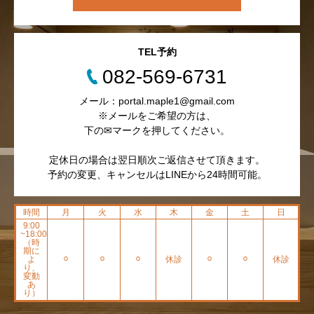
TEL予約
082-569-6731
メール：portal.maple1@gmail.com
※メールをご希望の方は、
下の✉マークを押してください。
定休日の場合は翌日順次ご返信させて頂きます。
予約の変更、キャンセルはLINEから24時間可能。
時間
月
火
水
木
金
土
日
9:00
~18:00
（時
期に
よ
⚪︎
⚪︎
⚪︎
休診
⚪︎
⚪︎
休診
り、
変動
あ
り）