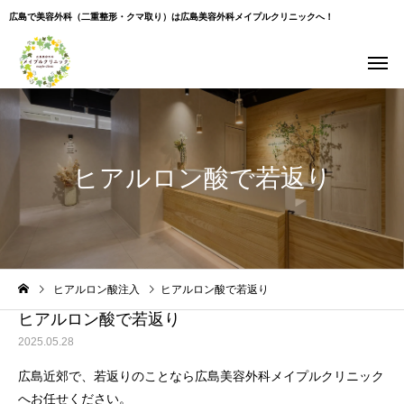
広島で美容外科（二重整形・クマ取り）は広島美容外科メイプルクリニックへ！
ヒアルロン酸で若返り
Warning
: Undefined variable $use_overlay in
ヒアルロン酸注入
ヒアルロン酸で若返り
/home/xs043965/hiroshima-beauty-clinic.com/public_html/wp-
content/themes/cure_tcd082/single.php
on line
35
ヒアルロン酸で若返り
2025.05.28
広島近郊で、若返りのことなら広島美容外科メイプルクリニック
へお任せください。