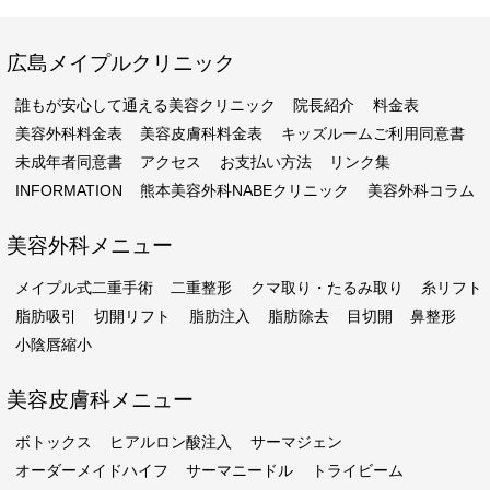
広島メイプルクリニック
誰もが安心して通える美容クリニック
院長紹介
料金表
美容外科料金表
美容皮膚科料金表
キッズルームご利用同意書
未成年者同意書
アクセス
お支払い方法
リンク集
INFORMATION
熊本美容外科NABEクリニック
美容外科コラム
美容外科メニュー
メイプル式二重手術
二重整形
クマ取り・たるみ取り
糸リフト
脂肪吸引
切開リフト
脂肪注入
脂肪除去
目切開
鼻整形
小陰唇縮小
美容皮膚科メニュー
ボトックス
ヒアルロン酸注入
サーマジェン
オーダーメイドハイフ
サーマニードル
トライビーム