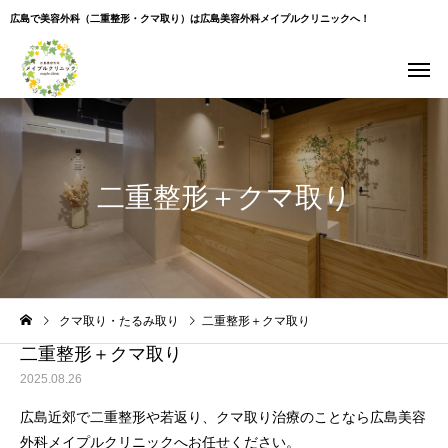
広島で美容外科（二重整形・クマ取り）は広島美容外科メイプルクリニックへ！
二重整形＋クマ取り
Warning
: Undefined variable $use_overlay in
クマ取り・たるみ取り
二重整形＋クマ取り
/home/xs043965/hiroshima-beauty-clinic.com/public_html/wp-
content/themes/cure_tcd082/single.php
on line
35
二重整形＋クマ取り
2025.08.26
広島近郊で二重整形や若返り、クマ取り治療のことなら広島美容
外科メイプルクリニックへお任せください。