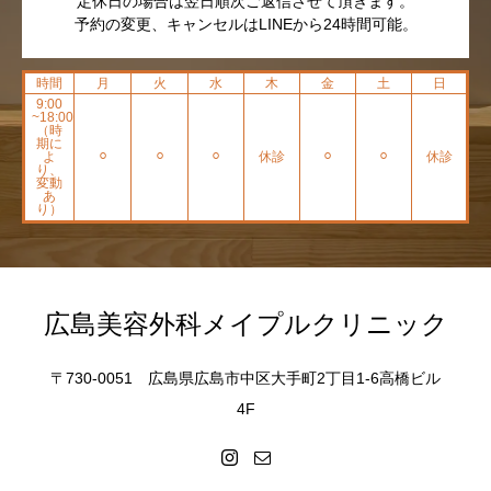
定休日の場合は翌日順次ご返信させて頂きます。
予約の変更、キャンセルはLINEから24時間可能。
時間
月
火
水
木
金
土
日
9:00
~18:00
（時
期に
よ
⚪︎
⚪︎
⚪︎
休診
⚪︎
⚪︎
休診
り、
変動
あ
り）
広島美容外科メイプルクリニック
〒730-0051 広島県広島市中区大手町2丁目1-6高橋ビル
4F