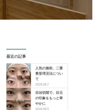
/cure_tcd082/single.php
on line
35
最近の記事
人気の施術、二重
整形埋没法につい
て
2026.08.7
目頭切開で、目元
の印象をもっと華
やかに
2026.08.5