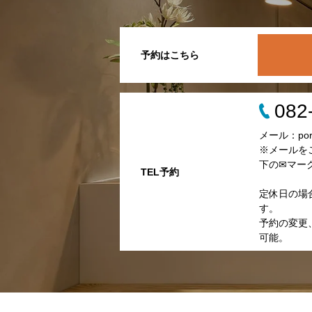
予約はこちら
082
メール：porta
※メールを
下の✉マー
TEL予約
定休日の場
す。
予約の変更、
可能。