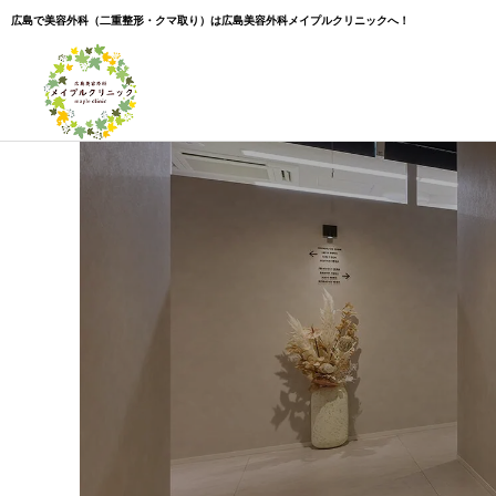
広島で美容外科（二重整形・クマ取り）は広島美容外科メイプルクリニックへ！