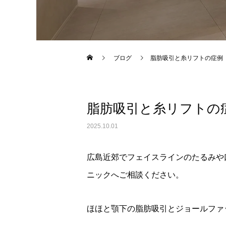
Warning
: Undefined variable $use_overlay in
/home/xs043
ブログ
脂肪吸引と糸リフトの症例
脂肪吸引と糸リフトの
2025.10.01
広島近郊でフェイスラインのたるみや
ニックへご相談ください。
ほほと顎下の脂肪吸引とジョールファ