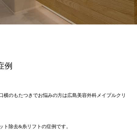
965/hiroshima-beauty-clinic.com/public_html/wp-content/themes
症例
口横のもたつきでお悩みの方は広島美容外科メイプルクリ
ット除去&糸リフトの症例です。