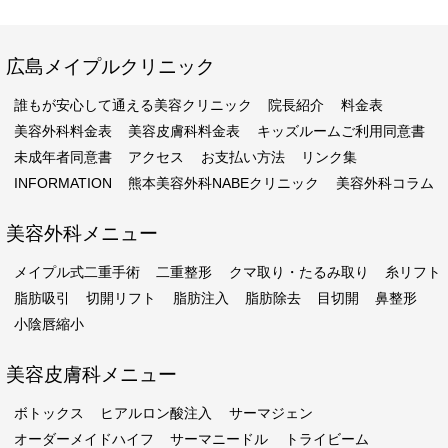
広島メイプルクリニック
誰もが安心して通える美容クリニック
院長紹介
料金表
美容外科料金表
美容皮膚科料金表
キッズルームご利用同意書
未成年者同意書
アクセス
お支払い方法
リンク集
INFORMATION
熊本美容外科NABEクリニック
美容外科コラム
美容外科メニュー
メイプル式二重手術
二重整形
クマ取り・たるみ取り
糸リフト
脂肪吸引
切開リフト
脂肪注入
脂肪除去
目切開
鼻整形
小陰唇縮小
美容皮膚科メニュー
ボトックス
ヒアルロン酸注入
サーマジェン
オーダーメイドハイフ
サーマニードル
トライビーム