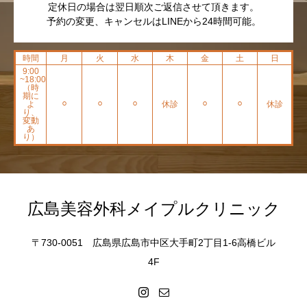
定休日の場合は翌日順次ご返信させて頂きます。
予約の変更、キャンセルはLINEから24時間可能。
時間
月
火
水
木
金
土
日
9:00
~18:00
（時
期に
よ
⚪︎
⚪︎
⚪︎
休診
⚪︎
⚪︎
休診
り、
変動
あ
り）
広島美容外科メイプルクリニック
〒730-0051 広島県広島市中区大手町2丁目1-6高橋ビル
4F