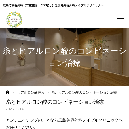
広島で美容外科（二重整形・クマ取り）は広島美容外科メイプルクリニックへ！
糸とヒアルロン酸のコンビネーシ
ョン治療
Warning
: Undefined variable $use_overlay in
ヒアルロン酸注入
糸とヒアルロン酸のコンビネーション治療
/home/xs043965/hiroshima-beauty-clinic.com/public_html/wp-
content/themes/cure_tcd082/single.php
on line
35
糸とヒアルロン酸のコンビネーション治療
2025.03.14
アンチエイジングのことなら広島美容外科メイプルクリニックへ
お任せください。