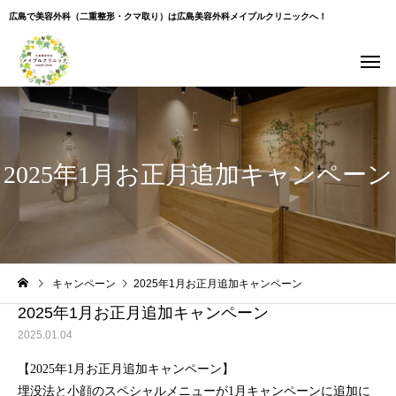
広島で美容外科（二重整形・クマ取り）は広島美容外科メイプルクリニックへ！
2025年1月お正月追加キャンペーン
Warning
: Undefined variable $use_overlay in
キャンペーン
2025年1月お正月追加キャンペーン
/home/xs043965/hiroshima-beauty-clinic.com/public_html/wp-
content/themes/cure_tcd082/single.php
on line
35
2025年1月お正月追加キャンペーン
2025.01.04
【2025年1月お正月追加キャンペーン】
埋没法と小顔のスペシャルメニューが1月キャンペーンに追加に