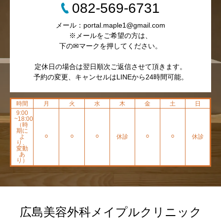
082-569-6731
メール：portal.maple1@gmail.com
※メールをご希望の方は、
下の✉マークを押してください。
定休日の場合は翌日順次ご返信させて頂きます。
予約の変更、キャンセルはLINEから24時間可能。
時間
月
火
水
木
金
土
日
9:00
~18:00
（時
期に
よ
⚪︎
⚪︎
⚪︎
休診
⚪︎
⚪︎
休診
り、
変動
あ
り）
広島美容外科メイプルクリニック