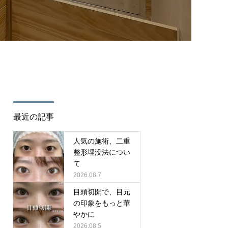
/cure_tcd082/single.php
on line
35
最近の記事
人気の施術、二重
整形埋没法につい
て
2026.08.7
目頭切開で、目元
の印象をもっと華
やかに
2026.08.5