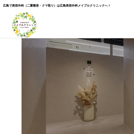
広島で美容外科（二重整形・クマ取り）は広島美容外科メイプルクリニックへ！