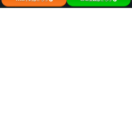
療の専門院
適正価格での
積んだ数多くの症例経験を活かし、二重整
コストを抑えた安心の
calendar
く美容医療を提供していきます。
な思いから、メニュー
営業日カレンダー
す。
詳細を見る