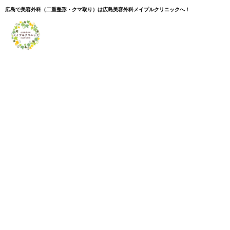
広島で美容外科（二重整形・クマ取り）は広島美容外科メイプルクリニックへ！